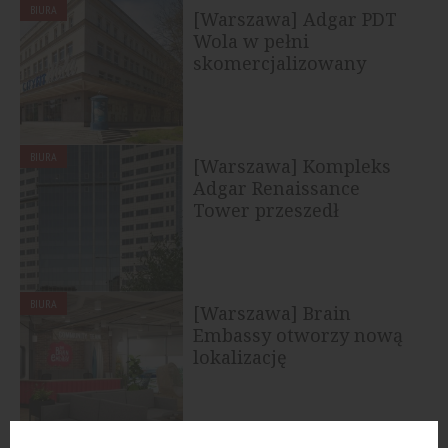
BIURA
[Warszawa] Adgar PDT
Wola w pełni
skomercjalizowany
BIURA
[Warszawa] Kompleks
Adgar Renaissance
Tower przeszedł
modernizację, a to
przyciąga...
BIURA
[Warszawa] Brain
Embassy otworzy nową
lokalizację
coworkingową