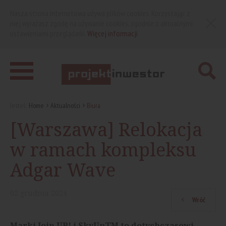
Nasza strona internetowa używa plików cookies. Korzystając z
niej wyrażasz zgodę na używanie cookies, zgodnie z aktualnymi
ustawieniami przeglądarki.
Więcej informacji
Jesteś:
Home
Aktualności
Biura
[Warszawa] Relokacja
w ramach kompleksu
Adgar Wave
02
grudnia
2024
Wróć
Marki Join UP! i SkyUpTM to dotychczasowi