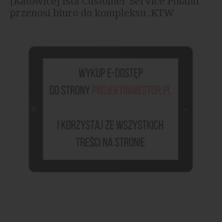
[Katowice] ista Customer Service Poland
przenosi biuro do kompleksu .KTW