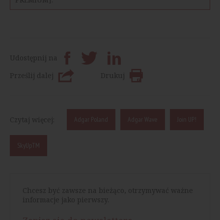
Udostępnij na
Prześlij dalej
Drukuj
Czytaj więcej:
Adgar Poland
Adgar Wave
Join UP!
SkyUpTM
Chcesz być zawsze na bieżąco, otrzymywać ważne
informacje jako pierwszy.