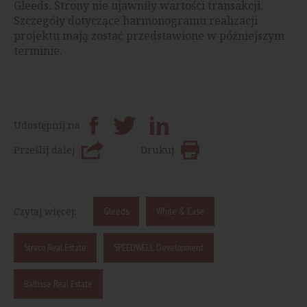
Gleeds. Strony nie ujawniły wartości transakcji.
Szczegóły dotyczące harmonogramu realizacji
projektu mają zostać przedstawione w późniejszym
terminie.
Udostępnij na
Prześlij dalej
Drukuj
Czytaj więcej:
Gleeds
White & Case
Straco Real Estate
SPEEDWELL Development
Baltisse Real Estate