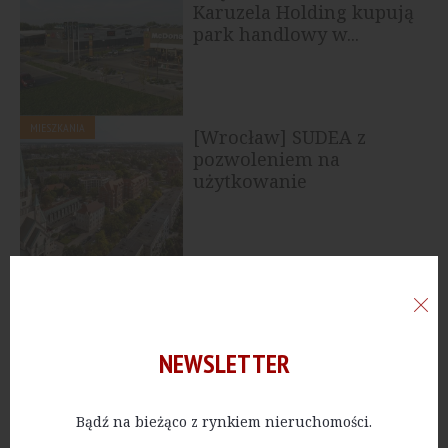
Karuzela Holding kupują
park handlowy w...
MIESZKANIA
[Wrocław] SUDEA z
pozwoleniem na
użytkowanie
PRZEMYSŁ
[Śląskie] LemonTree
sprzedaje pierwszy etap
BOOSTER ZABRZE
NEWSLETTER
Bądź na bieżąco z rynkiem nieruchomości.
BIURA
[Wrocław] Skanska