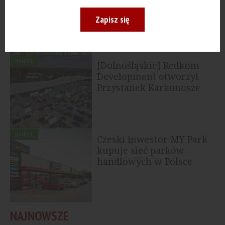
sprzedaje drugi etap
kompleksu Centrum...
Zapisz się
HANDEL
[Dolnośląskie] Redkom
Development otworzył
Przystanek Karkonosze
HANDEL
Czeski inwestor MY Park
kupuje sieć parków
handlowych w Polsce
NAJNOWSZE