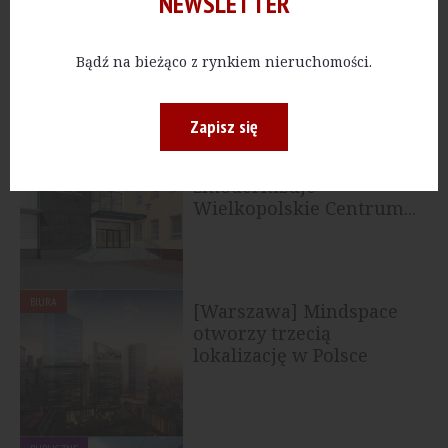
NEWSLETTER
BIURA
[Warszawa] Capital.com
przedłuża najem w
biurowcu Skyliner
Bądź na bieżąco z rynkiem nieruchomości.
Zapisz się
PUBLICZNE
[Poznań] Warbud
zmodernizuje
Wielkopolskie Centrum...
BIURA
[Warszawa] Mindspace
otworzy trzecią
lokalizację w Polsce