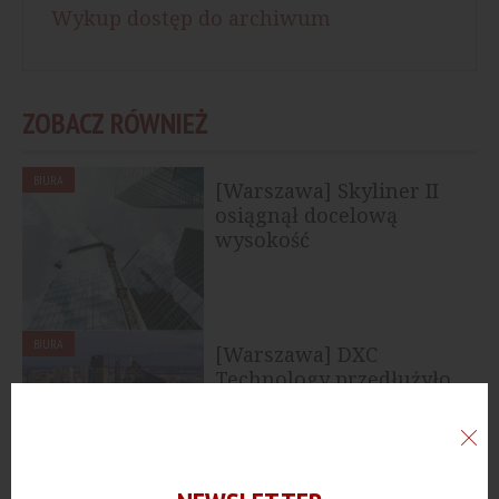
Wykup dostęp do archiwum
ZOBACZ RÓWNIEŻ
BIURA
[Warszawa] Skyliner II
osiągnął docelową
wysokość
BIURA
[Warszawa] DXC
Technology przedłużyło
najem biur w Skylinerze