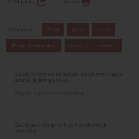
Prześlij dalej
Drukuj
Czytaj więcej:
Warbud
Skyliner
Karimpol
APA Wojciechowski Architekci
Volkswagen Financial Services
Chcesz być zawsze na bieżąco, otrzymywać ważne
informacje jako pierwszy.
Zapisz się do newslettera
Chcesz mieć dostęp do bazy wartościowych
artykułów.