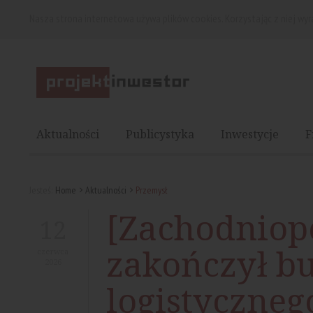
Nasza strona internetowa używa plików cookies. Korzystając z niej wy
Aktualności
Publicystyka
Inwestycje
F
Jesteś:
Home
Aktualności
Przemysł
[Zachodniop
12
zakończył b
czerwca
2026
logistyczneg