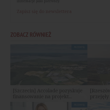
informacje jako pierwszy.
Zapisz się do newslettera
ZOBACZ RÓWNIEŻ
PRZEMYSŁ
[Szczecin] Accolade pozyskuje
[Rzeszów
finansowanie na projekt...
przejęły
PRZEMYSŁ
Accolade sfinalizowało pod koniec 2025
Accolade or