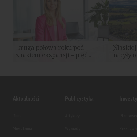
roku kolejne finansowanie bankowe na...
sfinalizowa
Druga połowa roku pod
[Śląskie
znakiem ekspansji – pięć...
nabyły o
Accolade zakończył pierwsze sześć
Accolade, 
miesięcy 2025 roku z rekordowym...
sektora nie
Aktualności
Publicystyka
Inwesty
Biura
Artykuły
Planowan
Mieszkania
Wywiady
Zrealizo