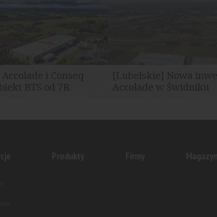
ły zakup parku logistycznego...
kredyt deweloperski o wartości 
] Accolade i Conseq
[Lubelskie] Nowa inwe
biekt BTS od 7R
Accolade w Świdniku
międzynarodowy inwestor z
Accolade, międzynarodowy inw
ruchomości przemysłowych...
sektora nieruchomości przemys
cje
Produkty
Firmy
Magazy
e
wane