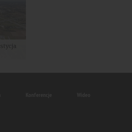
24 mln...
stycja
estor z
łowych...
n
Konferencje
Wideo