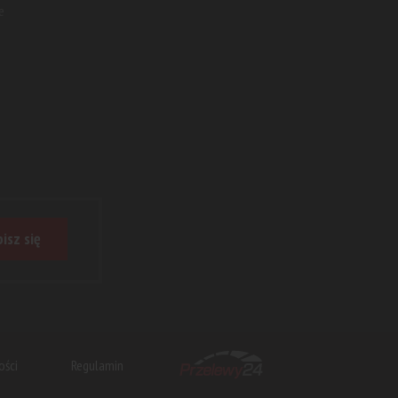
e
isz się
ości
Regulamin