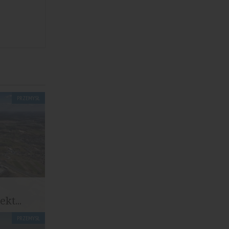
PRZEMYSŁ
kt...
PRZEMYSŁ
kao S.A.