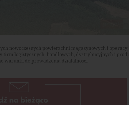
ących nowoczesnych powierzchni magazynowych i operacy
y firm logistycznych, handlowych, dystrybucyjnych i prod
e warunki do prowadzenia działalności.