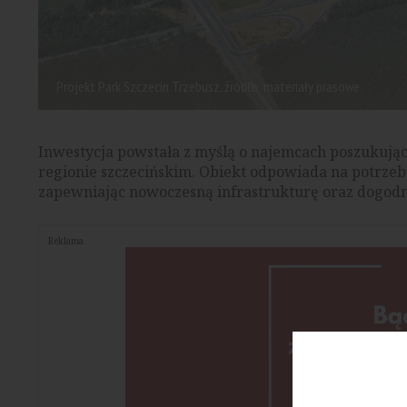
Projekt Park Szczecin Trzebusz, źródło: materiały prasowe
Inwestycja powstała z myślą o najemcach poszukuj
regionie szczecińskim. Obiekt odpowiada na potrzeb
zapewniając nowoczesną infrastrukturę oraz dogodn
Reklama