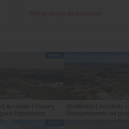
Wykup dostęp do archiwum
PRZEMYSŁ
] Accolade i Conseq
[Podlaskie] Accolade z
 park logistyczny
finansowaniem na proje
PRZEMYSŁ
az fundusz Conseq Real Estate
Accolade uzyskało od Banku Pe