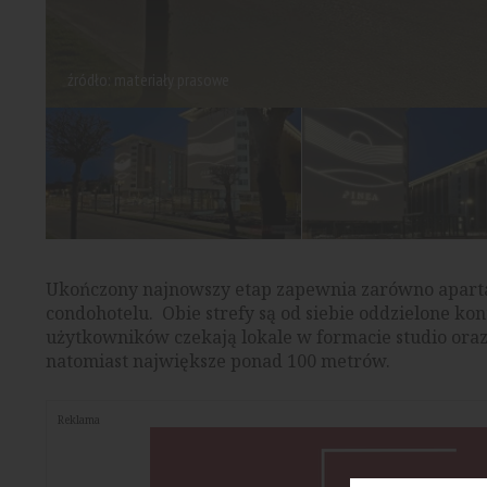
źródło: materiały prasowe
Ukończony najnowszy etap zapewnia zarówno aparta
condohotelu. Obie strefy są od siebie oddzielone 
użytkowników czekają lokale w formacie studio ora
natomiast największe ponad 100 metrów.
Reklama