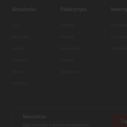
Aktualności
Publicystyka
Inwesty
Biura
Artykuły
Planowan
Mieszkania
Wywiady
Zrealizo
Handel
Komentarze
W budowi
Przemysł
Raporty
Hotele
Ogłoszenia
Publiczne
Newsletter
Zap
Bądź na bieżąco z rynkiem nieruchomości.