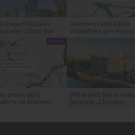
] Grupa STRABAG
[Mazowieckie] Rusza
iurowiec Olivia Star
rozbudowa pierwszego.
PUBLICZNE
BAG sfinalizowała zakup
Generalna Dyrekcja Dróg Kraj
urowego Olivia Star w...
Autostrad podpisała umowę na.
ko-pomorskie]
[Wrocław] Rusza reali
oferty na budowę...
projektu „Elewator...
rty w przetargach na
Spółka RealCo Property Inves
anie i budowę dwóch...
Development rozpoczęła realizac