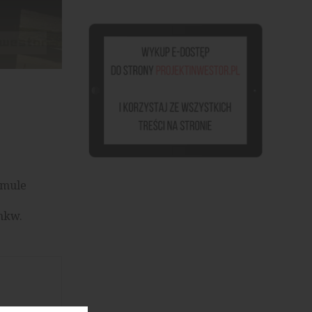
źródło: materiały prasowe
rmule
mkw.