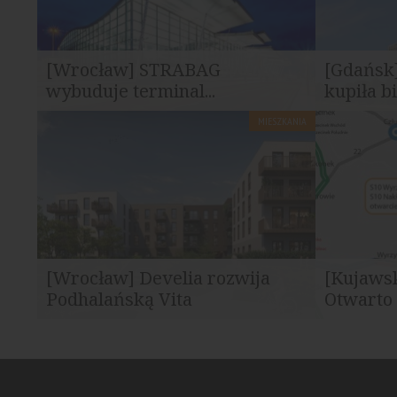
[Wrocław] STRABAG
[Gdańsk
wybuduje terminal...
kupiła b
MIESZKANIA
Port Lotniczy Wrocław wybrał firmę
Grupa STRA
STRABAG na wykonawcę terminalu...
wieżowca bi
[Wrocław] Develia rozwija
[Kujaws
Podhalańską Vita
Otwarto 
Develia rozpoczęła sprzedaż mieszkań w
Otwarto ofe
drugim etapie inwestycji Podhalańska...
zaprojektow