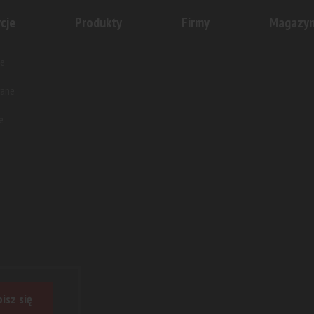
cje
Produkty
Firmy
Magazy
e
wane
e
isz się