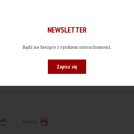
NEWSLETTER
Bądź na bieżąco z rynkiem nieruchomości.
Zapisz się
Kup E-do
 bądź w określonej ilości, czytać materiały publikowane na na
Drukuj