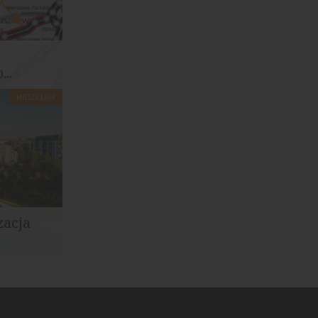
..
MIESZKANIA
owych i
..
zacja
tment and
ję...