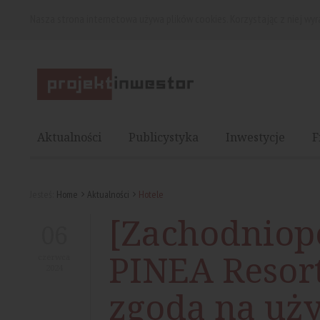
Nasza strona internetowa używa plików cookies. Korzystając z niej wy
Aktualności
Publicystyka
Inwestycje
F
Jesteś:
Home
Aktualności
Hotele
[Zachodniop
06
PINEA Resor
czerwca
2024
zgodą na uż