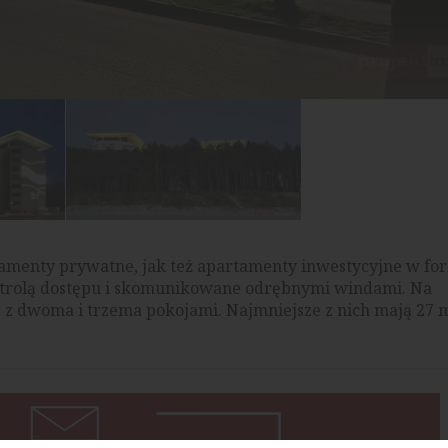
menty prywatne, jak też apartamenty inwestycyjne w fo
kontrolą dostępu i skomunikowane odrębnymi windami. Na
z z dwoma i trzema pokojami. Najmniejsze z nich mają 27 