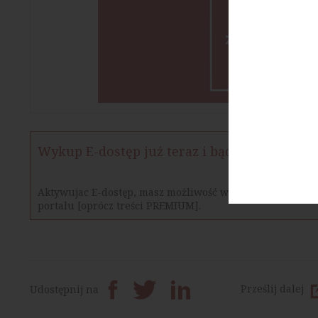
Wykup E-dostęp już teraz i bądź na bieżąco
Aktywujac E-dostęp, masz możliwość w określonym czasie
portalu [oprócz treści PREMIUM].
Prześlij dalej
Udostępnij na