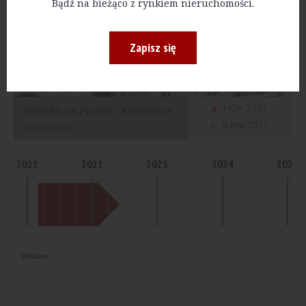
Bądź na bieżąco z rynkiem nieruchomości.
Zapisz się
I KW. 2021
Fabryka na Pradze - Kamienica
II KW. 2022
Warszawa
2021
2022
2023
2024
2025
Reklama