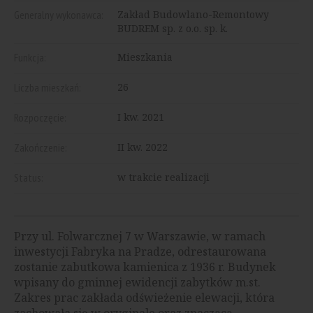
Generalny wykonawca:
Zakład Budowlano-Remontowy
BUDREM sp. z o.o. sp. k.
Funkcja:
Mieszkania
Liczba mieszkań:
26
Rozpoczęcie:
I kw. 2021
Zakończenie:
II kw. 2022
Status:
w trakcie realizacji
Przy ul. Folwarcznej 7 w Warszawie, w ramach
inwestycji Fabryka na Pradze, odrestaurowana
zostanie zabutkowa kamienica z 1936 r. Budynek
wpisany do gminnej ewidencji zabytków m.st.
Zakres prac zakłada odświeżenie elewacji, która
zachowała się w oryginale oraz znaczącą