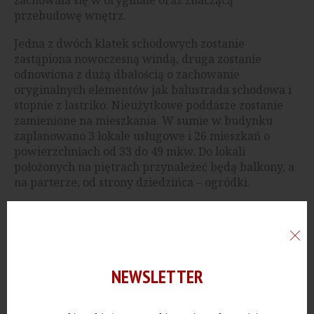
przebudowę wnętrz.
Jedna z dwóch klatek schodowych zostanie
zastąpiona nowoczesną windą, druga zostanie
odnowiona z dużą dbałością o zachowanie
oryginalnych elementów jak balustrada schodowa i
stopnie z lastriko. Nieużytkowe poddasze zostanie
zamienione na mieszkania. W sumie w budynku
zaplanowano 3 lokale usługowe i 26 mieszkań o
powierzchniach od 33 do 49 mkw. Do lokali
położonych na piętrach przynależeć będą balkony, a
na parterze, od strony dziedzińca – ogródki.
Każde mieszkanie otrzyma także komórkę
lokatorską.
Reklama
NEWSLETTER