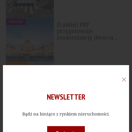
PUBLICZNE
[Lublin] PKP
przygotowuje
modernizację dworca...
MIESZKANIA
[Warszawa] PKP szuka
partnera inwestycyjnego
dla projektu przy ul...
NEWSLETTER
PUBLICZNE
[Pomorskie] Unijne
Bądź na bieżąco z rynkiem nieruchomości.
wsparcie na
modernizację dworców...