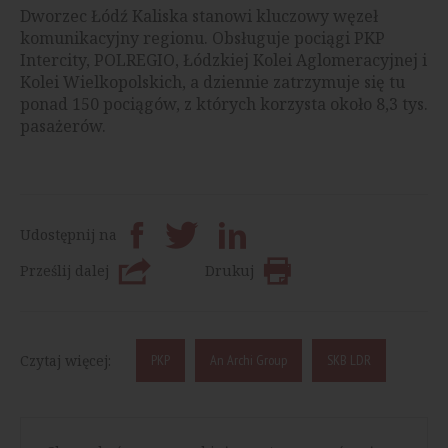
Dworzec Łódź Kaliska stanowi kluczowy węzeł
komunikacyjny regionu. Obsługuje pociągi PKP
Intercity, POLREGIO, Łódzkiej Kolei Aglomeracyjnej i
Kolei Wielkopolskich, a dziennie zatrzymuje się tu
ponad 150 pociągów, z których korzysta około 8,3 tys.
pasażerów.
Udostępnij na
Prześlij dalej
Drukuj
Czytaj więcej:
PKP
An Archi Group
SKB LDR