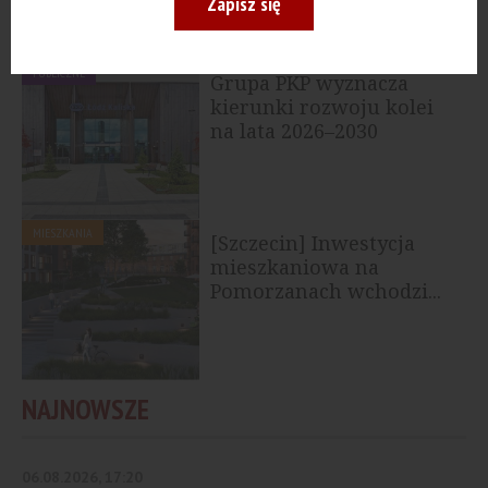
Zapisz się
PUBLICZNE
Grupa PKP wyznacza
kierunki rozwoju kolei
na lata 2026–2030
MIESZKANIA
[Szczecin] Inwestycja
mieszkaniowa na
Pomorzanach wchodzi...
NAJNOWSZE
06.08.2026, 17:20