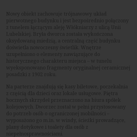
Nowy obiekt zachowuje trójnawowy układ
pierwotnego budynku i jest bezpośrednio połączony
z tunelem łączącym aleję Włókniarzy z ulicą Unii
Lubelskiej. Bryła dworca została wykończona
oksydowaną miedzią, a centralną część budynku
doświetla nowoczesny świetlik. Wnętrze
uzupełniono o elementy nawiązujące do
historycznego charakteru miejsca – w tunelu
wyeksponowano fragmenty oryginalnej ceramicznej
posadzki z 1902 roku.
Na parterze znajdują się kasy biletowe, poczekalnia
z częścią dla dzieci oraz lokale usługowe. Piętra
bocznych skrzydeł przeznaczono na biura spółek
kolejowych. Dworzec został w pełni przystosowany
do potrzeb osób o ograniczonej mobilności –
wyposażono go m.in. w windy, ścieżki prowadzące,
plany dotykowe i toalety dla osób z
niepełnosprawnościami.