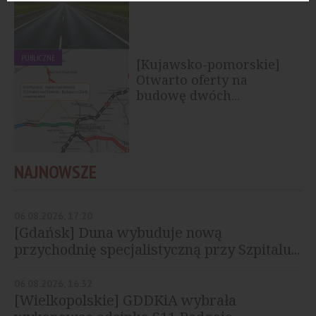
PUBLICZNE
[Kujawsko-pomorskie]
Otwarto oferty na
budowę dwóch...
NAJNOWSZE
06.08.2026, 17:20
[Gdańsk] Duna wybuduje nową
przychodnię specjalistyczną przy Szpitalu...
06.08.2026, 16:32
[Wielkopolskie] GDDKiA wybrała