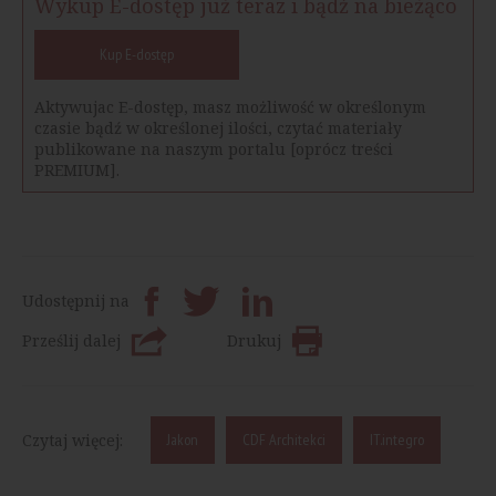
Wykup E-dostęp już teraz i bądź na bieżąco
Kup E-dostęp
Aktywujac E-dostęp, masz możliwość w określonym
czasie bądź w określonej ilości, czytać materiały
publikowane na naszym portalu [oprócz treści
PREMIUM].
Udostępnij na
Prześlij dalej
Drukuj
Czytaj więcej:
Jakon
CDF Architekci
IT.integro