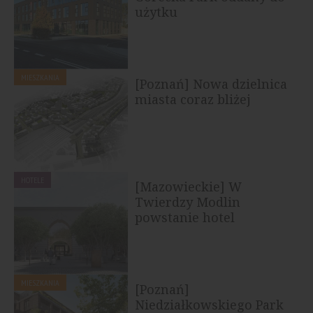
użytku
MIESZKANIA
[Poznań] Nowa dzielnica
miasta coraz bliżej
HOTELE
[Mazowieckie] W
Twierdzy Modlin
powstanie hotel
MIESZKANIA
[Poznań]
Niedziałkowskiego Park