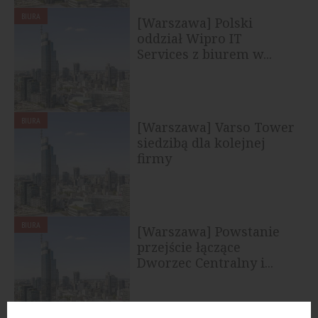
BIURA
[Warszawa] Polski
oddział Wipro IT
Services z biurem w...
BIURA
[Warszawa] Varso Tower
siedzibą dla kolejnej
firmy
BIURA
[Warszawa] Powstanie
przejście łączące
Dworzec Centralny i...