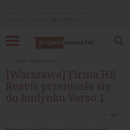
Nasza strona internetowa używa plików cookies. Korzystając z
niej wyrażasz zgodę na używanie cookies, zgodnie z aktualnymi
ustawieniami przeglądarki.
Więcej informacji
Jesteś:
Home
Aktualności
Biura
[Warszawa] Firma HB
Reavis przeniosła się
do budynku Varso 1
23
września
2024
Wróć
Firmowy zespół pracować będzie w nowej