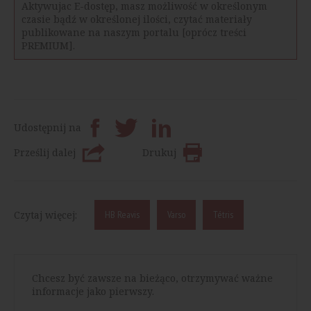
Aktywujac E-dostęp, masz możliwość w określonym
czasie bądź w określonej ilości, czytać materiały
publikowane na naszym portalu [oprócz treści
PREMIUM].
Udostępnij na
Prześlij dalej
Drukuj
Czytaj więcej:
HB Reavis
Varso
Tétris
Chcesz być zawsze na bieżąco, otrzymywać ważne
informacje jako pierwszy.