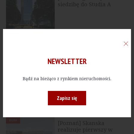
siedzibę do Studia A
BIURA
[Warszawa] Studio A
gotowe do użytkowania.
Ponad 20 tys. mkw. biur...
NEWSLETTER
BIURA
[Wrocław] Skanska
Bądź na bieżąco z rynkiem nieruchomości.
sprzedaje drugi etap
kompleksu Centrum...
Zapisz się
BIURA
[Poznań] Skanska
realizuje pierwszy w