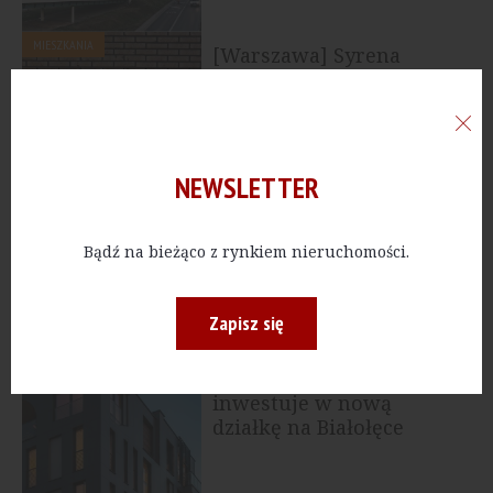
MIESZKANIA
[Warszawa] Syrena
Invest nabywa grunt na
Białołęce
NEWSLETTER
HANDEL
[Gliwice] Ruszyła
budowa nowego parku
Bądź na bieżąco z rynkiem nieruchomości.
handlowego przy ulicy...
Zapisz się
MIESZKANIA
[Warszawa] BLD Poland
inwestuje w nową
działkę na Białołęce