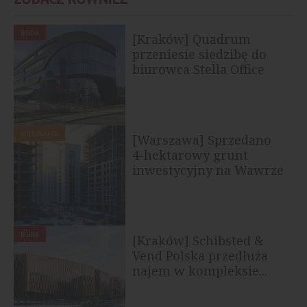
BIURA
[Kraków] Quadrum
przeniesie siedzibę do
biurowca Stella Office
MIESZKANIA
[Warszawa] Sprzedano
4-hektarowy grunt
inwestycyjny na Wawrze
BIURA
[Kraków] Schibsted &
Vend Polska przedłuża
najem w kompleksie...