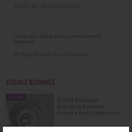
Zapisz się do newslettera
Chcesz mieć dostęp do bazy wartościowych
artykułów.
Wykup dostęp do archiwum
ZOBACZ RÓWNIEŻ
PUBLICZNE
[Łódź] Budimex
dokończy budowę
komory Łódź Fabryczna