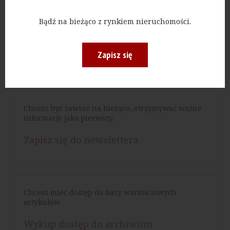
Bądź na bieżąco z rynkiem nieruchomości.
Czytaj więcej:
EQUITONE
All Windows
Zapisz się
k2w architekci
Chcesz być zawsze na bieżąco, otrzymywać ważne
informacje jako pierwszy.
Zapisz się do newslettera
Chcesz mieć dostęp do bazy wartościowych
artykułów.
Wykup dostęp do archiwum