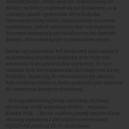
lokalizacyjnego. Obiekt miał być zlokalizowany na
działce, na której znajdował się już fundament, co w
znaczący sposób ograniczało obrys budynku.
Opracowywaliśmy obiekt umiejscowiony na terenie
zamkniętym, jednak założeniem było udostępnienie
biurowca odwiedzającym handlowcom bez kontroli
dostępu, która obowiązuje na pozostałym terenie.
Innym ograniczeniem był miejscowy plan zadający
maksymalną wysokość budynku oraz wytyczne
inwestora co do powierzchni użytkowej. Te trzy
zmienne były determinantami określającymi formę
budynku. Inspiracją do stworzenia bryły obiektu
była struktura kwarcu, która posłużyła jako matryca
do stworzenia kompozycji elewacji.
-
Prostopadłościenną formę rozbiliśmy od frontu,
akcentując strefę wejściową obiektu
– wyjaśnia
Kamila Wilk. –
Mocno oszkloną fasadę uzupełniliśmy
elewacją wykonaną z płyt włókno-cementowych
EQUITONE [tectiva] TE 20. Dodatkowo