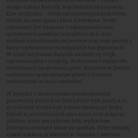
uwagę Łukasz Kościuk, współwłaściciel pracowni
k2w architekci. –
Strefa administracyjna podzielona
została na open space i biura komórkowe. Strefa
regeneracji jest związana z odpoczynkiem oraz
spożywaniem posiłków (w projekcie dwie duże
stołówki zlokalizowane na parterze oraz małe punkty z
kawą rozmieszczone na wszystkich kondygnacjach).
W części wejściowej budynku znalazły się strefa
reprezentacyjna z recepcją, showromem i miejsce dla
oczekujących na spotkania gości. Wszystkie te funkcje
realizowane są na otwartym planie z trzonami
technicznymi w części centralnej.
W związku z obostrzeniami pandemicznymi
pracownicy przeszli na hybrydowy tryb pracy, a co
za tym idzie trzeba było jednak zmniejszyć liczbę
biurek w przestrzeniach open space oraz połączyć
jadalnie, które początkowo były wydzielone.
Zmieniono również układ sal spotkań, które musiały
zyskać większą przestrzeń w związku z nowymi