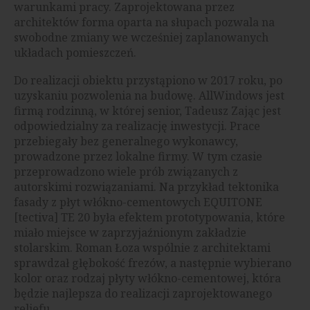
warunkami pracy. Zaprojektowana przez
architektów forma oparta na słupach pozwala na
swobodne zmiany we wcześniej zaplanowanych
układach pomieszczeń.
Do realizacji obiektu przystąpiono w 2017 roku, po
uzyskaniu pozwolenia na budowę. AllWindows jest
firmą rodzinną, w której senior, Tadeusz Zając jest
odpowiedzialny za realizację inwestycji. Prace
przebiegały bez generalnego wykonawcy,
prowadzone przez lokalne firmy. W tym czasie
przeprowadzono wiele prób związanych z
autorskimi rozwiązaniami. Na przykład tektonika
fasady z płyt włókno-cementowych EQUITONE
[tectiva] TE 20 była efektem prototypowania, które
miało miejsce w zaprzyjaźnionym zakładzie
stolarskim. Roman Łoza wspólnie z architektami
sprawdzał głębokość frezów, a następnie wybierano
kolor oraz rodzaj płyty włókno-cementowej, która
będzie najlepsza do realizacji zaprojektowanego
reliefu.