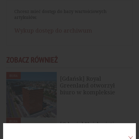
Chcesz mieć dostęp do bazy wartościowych
artykułów.
Wykup dostęp do archiwum
ZOBACZ RÓWNIEŻ
BIURA
[Gdańsk] Royal
Greenland otworzył
biuro w kompleksie
Wave
BIURA
[Gdynia] Uni-logistics
przenosi siedzibę do
kompleksu Waterfront