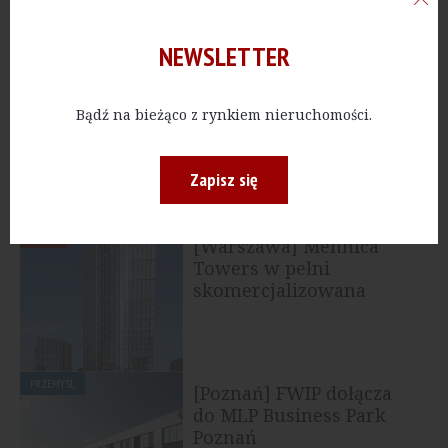
NEWSLETTER
BIURA
[Kraków] Biurowiec
Bądź na bieżąco z rynkiem nieruchomości.
Brain Park A sprzedany
funduszowi Arkéa REIM
Zapisz się
BIURA
[Warszawa] Mennica
Towers w pełni
skomercjalizowana
PRZEMYSŁ
[Poznań] FWIP dołącza
do MLP Business Park
Poznań